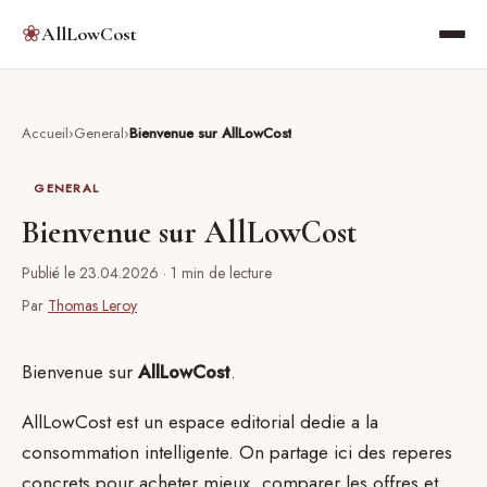
❀
AllLowCost
Accueil
General
Bienvenue sur AllLowCost
GENERAL
Bienvenue sur AllLowCost
Publié le 23.04.2026
· 1 min de lecture
Par
Thomas Leroy
Bienvenue sur
AllLowCost
.
AllLowCost est un espace editorial dedie a la
consommation intelligente. On partage ici des reperes
concrets pour acheter mieux, comparer les offres et