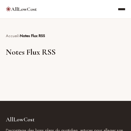
❀
AllLowCost
Accueil
Notes Flux RSS
Notes Flux RSS
AllLowCost
Decryptage des bons plans du quotidien, astuces pour alleger son