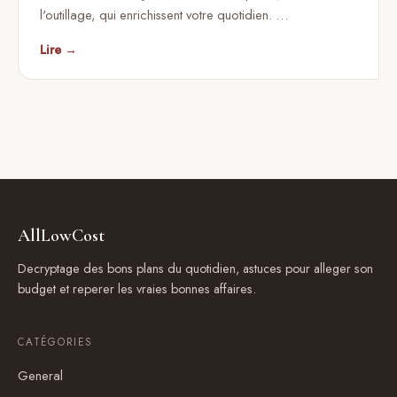
l'outillage, qui enrichissent votre quotidien. …
Lire →
AllLowCost
Decryptage des bons plans du quotidien, astuces pour alleger son
budget et reperer les vraies bonnes affaires.
CATÉGORIES
General