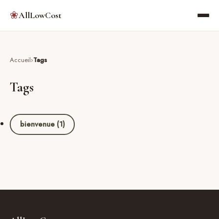
❀
AllLowCost
Accueil
Tags
Tags
bienvenue (1)